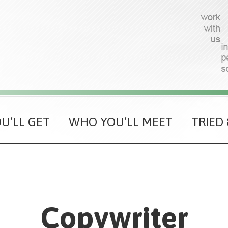
U’LL GET
WHO YOU’LL MEET
TRIED
Copywriter