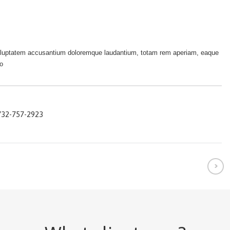
 voluptatem accusantium doloremque laudantium, totam rem aperiam, eaque
to
732-757-2923