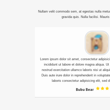
Nullam velit commodo sem, at egestas nulla metus v
gravida quis. Nulla facilisi. Maur
essitatibus
Lorem ipsum dolor sit amet, consectetur adipisic
 recusandae.
incididunt ut labore et dolore magna aliqua. U
s voluptatibus
nostrud exercitation ullamco laboris nisi ut al
Lorem ipsum
Duis aute irure dolor in reprehenderit in volupta
smod.
laboris consectetur adipisicing elit, sed do
Bubu Bear