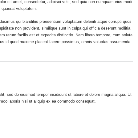
lor sit amet, consectetur, adipisci velit, sed quia non numquam eius modi
 quaerat voluptatem.
ucimus qui blanditiis praesentium voluptatum deleniti atque corrupti quos
iditate non provident, similique sunt in culpa qui officia deserunt mollitia
em rerum facilis est et expedita distinctio. Nam libero tempore, cum soluta
minus id quod maxime placeat facere possimus, omnis voluptas assumenda
lit, sed do eiusmod tempor incididunt ut labore et dolore magna aliqua. Ut
amco laboris nisi ut aliquip ex ea commodo consequat.