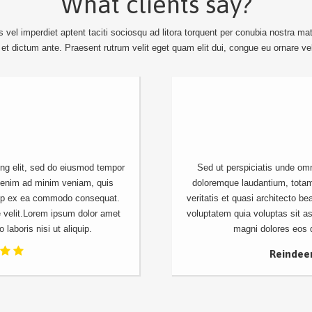
What clients say?
el imperdiet aptent taciti sociosqu ad litora torquent per conubia nostra mat
is et dictum ante. Praesent rutrum velit eget quam elit dui, congue eu ornare ve
ing elit, sed do eiusmod tempor
Sed ut perspiciatis unde omn
t enim ad minim veniam, quis
doloremque laudantium, totam
iquip ex ea commodo consequat.
veritatis et quasi architecto b
te velit.Lorem ipsum dolor amet
voluptatem quia voluptas sit as
 laboris nisi ut aliquip.
magni dolores eos q
Reindee