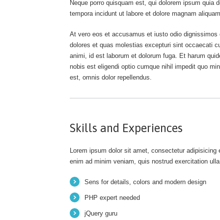
Neque porro quisquam est, qui dolorem ipsum quia do
tempora incidunt ut labore et dolore magnam aliquam
At vero eos et accusamus et iusto odio dignissimos d
dolores et quas molestias excepturi sint occaecati cup
animi, id est laborum et dolorum fuga. Et harum quid
nobis est eligendi optio cumque nihil impedit quo 
est, omnis dolor repellendus.
Skills and Experiences
Lorem ipsum dolor sit amet, consectetur adipisicing e
enim ad minim veniam, quis nostrud exercitation ull
Sens for details, colors and modern design
PHP expert needed
jQuery guru