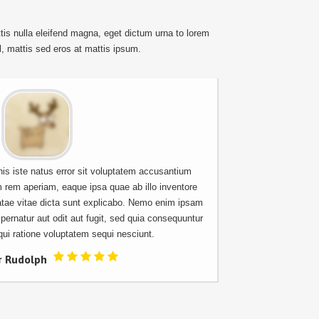
tis nulla eleifend magna, eget dictum urna to lorem
l, mattis sed eros at mattis ipsum.
is iste natus error sit voluptatem accusantium
Temporibus
 rem aperiam, eaque ipsa quae ab illo inventore
saepe eveni
eatae vitae dicta sunt explicabo. Nemo enim ipsam
Itaque earum 
pernatur aut odit aut fugit, sed quia consequuntur
maiores ali
ui ratione voluptatem sequi nesciunt.
dolo
r Rudolph