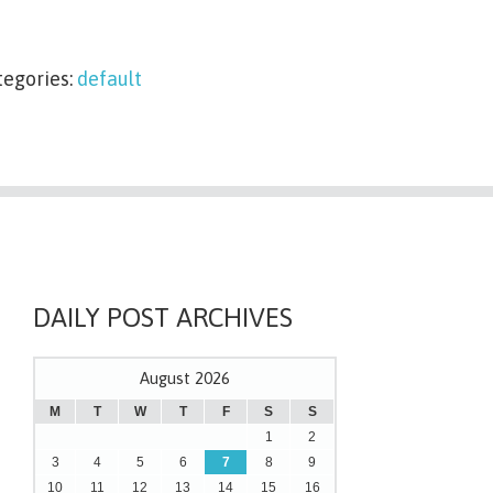
tegories:
default
DAILY POST ARCHIVES
August 2026
M
T
W
T
F
S
S
1
2
3
4
5
6
7
8
9
10
11
12
13
14
15
16