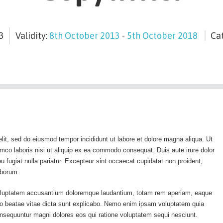
3
Validity:
8th October 2013
-
5th October 2018
Ca
lit, sed do eiusmod tempor incididunt ut labore et dolore magna aliqua. Ut
mco laboris nisi ut aliquip ex ea commodo consequat. Duis aute irure dolor
 eu fugiat nulla pariatur. Excepteur sint occaecat cupidatat non proident,
laborum.
 voluptatem accusantium doloremque laudantium, totam rem aperiam, eaque
tecto beatae vitae dicta sunt explicabo. Nemo enim ipsam voluptatem quia
consequuntur magni dolores eos qui ratione voluptatem sequi nesciunt.